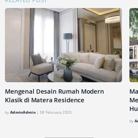
Mengenal Desain Rumah Modern
Ma
Klasik di Matera Residence
Me
Hu
by
AdminAdmin
|
08 February 2023
by
A