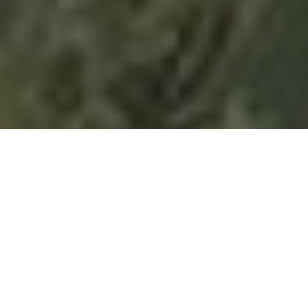
TIPE UNIT
Matera Residences
Rumah high-end desain modern classic
yang
nyaman dan spacious. Rumah elegan, megah